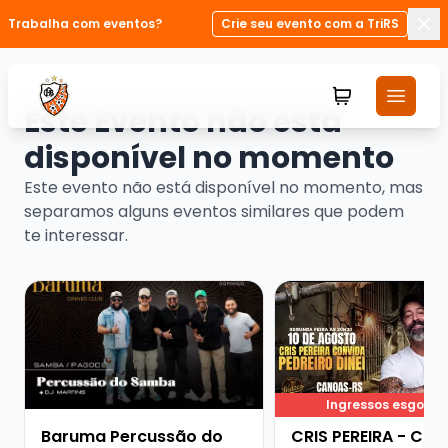
Trabalha com eventos?
Crie seu evento com a TriRS
Fec
Este Evento não está
disponível no momento
Este evento não está disponível no momento, mas
separamos alguns eventos similares que podem
te interessar.
Veja mais sobre Baruma Percussão do Samba + Dj Mar
Veja mais sobre CRIS
Ingressos esgota
Baruma Percussão do
CRIS PEREIRA - CO