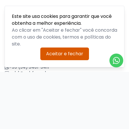
Este site usa cookies para garantir que você
obtenha a melhor experiência.
Acompanhe todas as notícias sobre o time, venda de
ingressos, serviços aos sócios, serviços aos torcedores e
Ao clicar em "Aceitar e fechar" você concorda
informações sobre o clube.
com o uso de cookies, termos e políticas do
site.
PLATAFORMA POR
Aceitar e fechar
Precisa de ajuda?
+55 (54) 3461-3411
acbf@acbf.com.br
Central de Ajuda
Informações
Sobre nós
Política de Privacidade
Termos de Uso
Minha conta