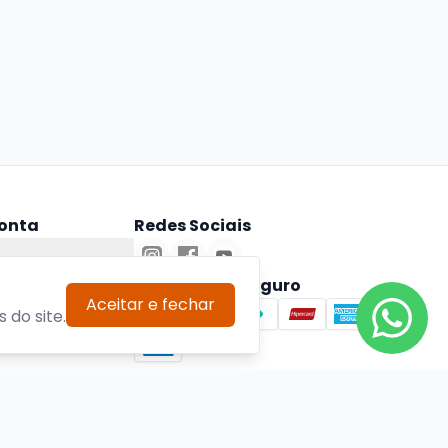
onta
Redes Sociais
ta
Pagamento Seguro
Aceitar e fechar
 do site.