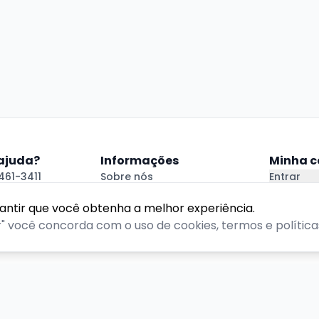
 ajuda?
Informações
Minha c
461-3411
Sobre nós
Entrar
.com.br
Política de Privacidade
Criar Con
 Ajuda
Termos de Uso
rantir que você obtenha a melhor experiência.
r" você concorda com o uso de cookies, termos e políticas