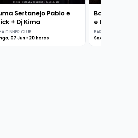
uma Sertanejo Pablo e
Baruma Serta
ick + Dj Kima
e Everton + Dj
A DINNER CLUB
BARUMA DINNER CLUB
go, 07 Jun • 20 horas
Sexta, 07 Ago • 20 