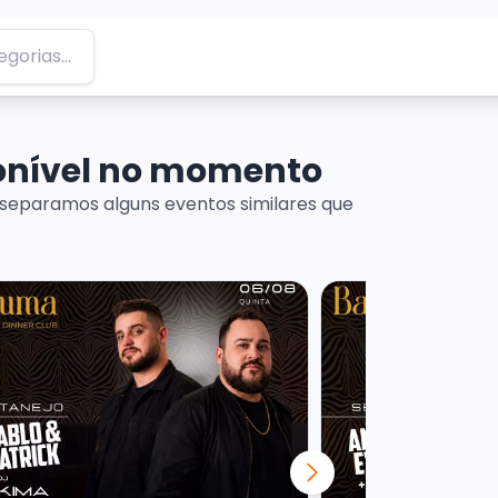
ponível no momento
separamos alguns eventos similares que
Artesanal
is sobre Baruma Sertanejo Pablo e Patrick + Dj Kima
Veja mais sobre Bar