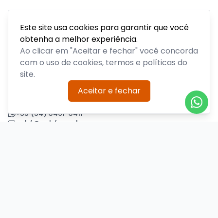
Este site usa cookies para garantir que você
obtenha a melhor experiência.
Acompanhe todas as notícias sobre o time, venda de
ingressos, serviços aos sócios, serviços aos torcedores e
Ao clicar em "Aceitar e fechar" você concorda
informações sobre o clube.
com o uso de cookies, termos e políticas do
site.
PLATAFORMA POR
Aceitar e fechar
Precisa de ajuda?
+55 (54) 3461-3411
acbf@acbf.com.br
Central de Ajuda
Informações
Sobre nós
Política de Privacidade
Termos de Uso
Minha conta