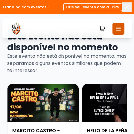
Trabalha com eventos?
Crie seu evento com a TriRS
Fec
Este Evento não está
disponível no momento
Este evento não está disponível no momento, mas
separamos alguns eventos similares que podem
te interessar.
Veja mais sobre MARCITO CASTRO - STANDUP COME
Veja mais sobre HELI
MARCITO CASTRO -
HELIO DE LA PEÑA -