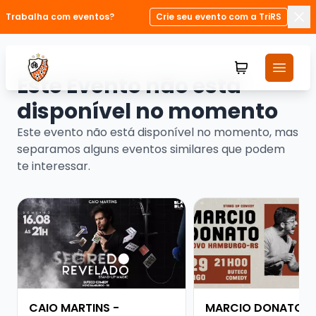
Trabalha com eventos?
Crie seu evento com a TriRS
Fec
Este Evento não está
disponível no momento
Este evento não está disponível no momento, mas
separamos alguns eventos similares que podem
te interessar.
Veja mais sobre CAIO MARTINS - STANDUP MAGIC
Veja mais sobre MA
CAIO MARTINS -
MARCIO DONATO -