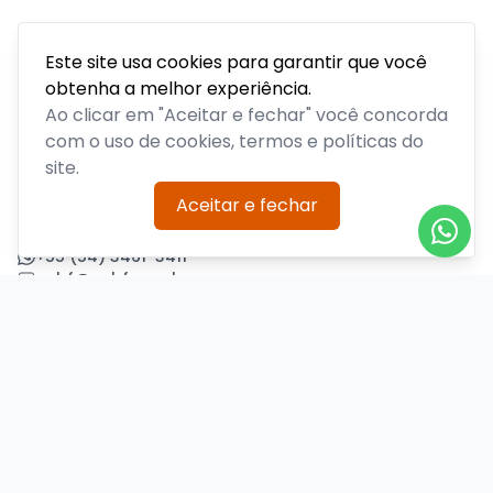
Este site usa cookies para garantir que você
obtenha a melhor experiência.
Acompanhe todas as notícias sobre o time, venda de
ingressos, serviços aos sócios, serviços aos torcedores e
Ao clicar em "Aceitar e fechar" você concorda
informações sobre o clube.
com o uso de cookies, termos e políticas do
site.
PLATAFORMA POR
Aceitar e fechar
Precisa de ajuda?
+55 (54) 3461-3411
acbf@acbf.com.br
Central de Ajuda
Informações
Sobre nós
Política de Privacidade
Termos de Uso
Minha conta