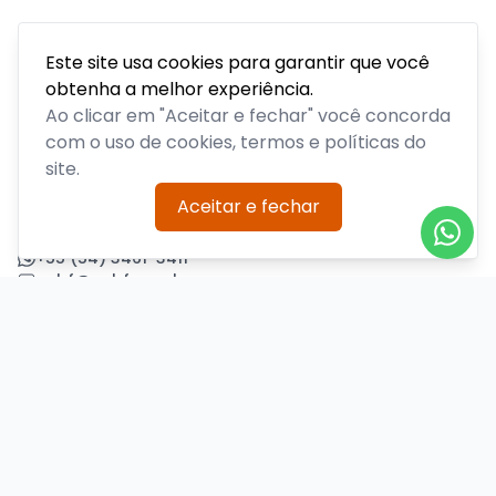
Este site usa cookies para garantir que você
obtenha a melhor experiência.
Acompanhe todas as notícias sobre o time, venda de
ingressos, serviços aos sócios, serviços aos torcedores e
Ao clicar em "Aceitar e fechar" você concorda
informações sobre o clube.
com o uso de cookies, termos e políticas do
site.
PLATAFORMA POR
Aceitar e fechar
Precisa de ajuda?
+55 (54) 3461-3411
acbf@acbf.com.br
Central de Ajuda
Informações
Sobre nós
Política de Privacidade
Termos de Uso
Minha conta