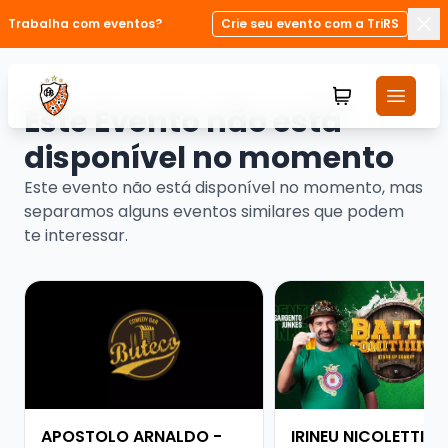
Trabalha com eventos?
Crie seu evento com a TriRS
Fec
Este Evento não está
disponível no momento
Este evento não está disponível no momento, mas
separamos alguns eventos similares que podem
te interessar.
Veja mais sobre APOSTOLO ARNALDO - PESADO DEMA
Veja mais sobre IRINE
APOSTOLO ARNALDO -
IRINEU NICOLETTI