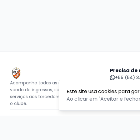
Precisa de
+55 (54) 3
Acompanhe todas as notícias sobre o time,
acbf@acbf
venda de ingressos, serviços aos sócios,
Central de
Este site usa cookies para ga
serviços aos torcedores e informações sobre
Ao clicar em "Aceitar e fecha
o clube.
PLATAFORMA POR