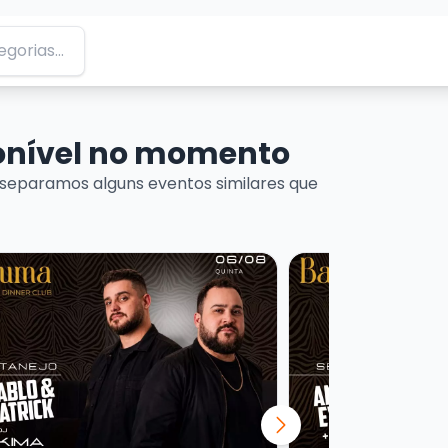
ponível no momento
separamos alguns eventos similares que
ado + Dj Residente
is sobre Baruma Sertanejo Pablo e Patrick + Dj Kima
Veja mais sobre Bar