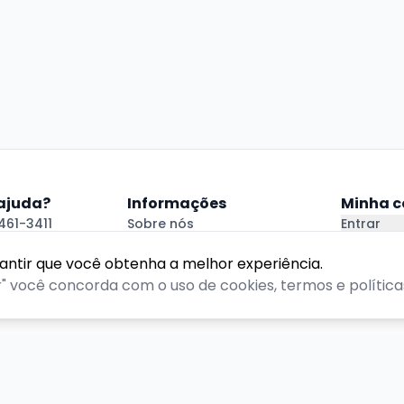
 ajuda?
Informações
Minha c
461-3411
Sobre nós
Entrar
.com.br
Política de Privacidade
Criar Con
 Ajuda
Termos de Uso
rantir que você obtenha a melhor experiência.
r" você concorda com o uso de cookies, termos e políticas