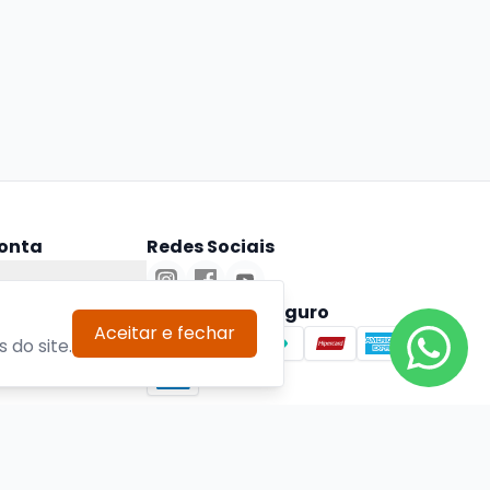
onta
Redes Sociais
ta
Pagamento Seguro
Aceitar e fechar
 do site.