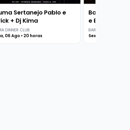
uma Sertanejo Pablo e
Baruma Serta
ick + Dj Kima
e Everton + Dj
A DINNER CLUB
BARUMA DINNER CLUB
a, 06 Ago • 20 horas
Sexta, 07 Ago • 20 