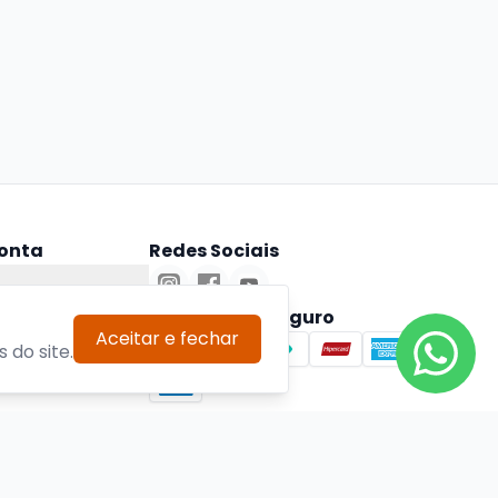
onta
Redes Sociais
ta
Pagamento Seguro
Aceitar e fechar
 do site.