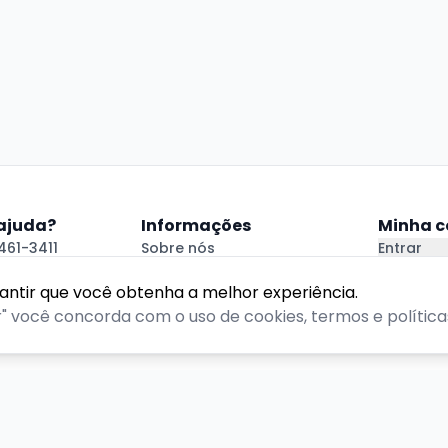
 ajuda?
Informações
Minha c
461-3411
Sobre nós
Entrar
.com.br
Política de Privacidade
Criar Con
 Ajuda
Termos de Uso
rantir que você obtenha a melhor experiência.
r" você concorda com o uso de cookies, termos e políticas