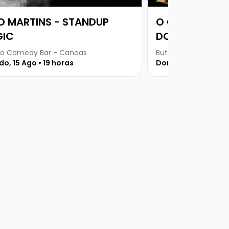
O MARTINS - STANDUP
O CORINGA - 
IC
DOLLENZ
o Comedy Bar - Canoas
Buteco Comedy Bar
o, 15 Ago • 19 horas
Domingo, 16 Ago • 1