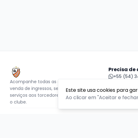
Precisa de
+55 (54) 3
Acompanhe todas as notícias sobre o time,
acbf@acbf
venda de ingressos, serviços aos sócios,
Central de
Este site usa cookies para ga
serviços aos torcedores e informações sobre
Ao clicar em "Aceitar e fecha
o clube.
PLATAFORMA POR