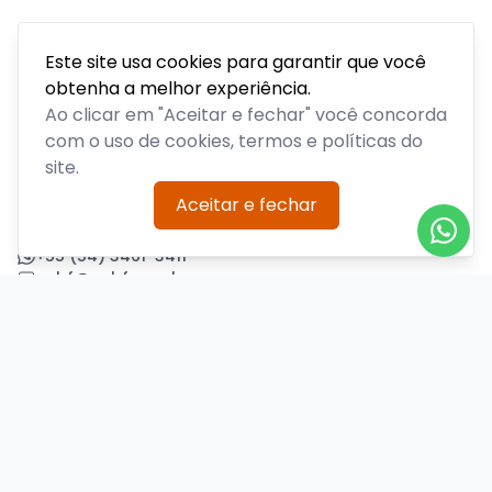
Este site usa cookies para garantir que você
obtenha a melhor experiência.
Acompanhe todas as notícias sobre o time, venda de
ingressos, serviços aos sócios, serviços aos torcedores e
Ao clicar em "Aceitar e fechar" você concorda
informações sobre o clube.
com o uso de cookies, termos e políticas do
site.
PLATAFORMA POR
Aceitar e fechar
Precisa de ajuda?
+55 (54) 3461-3411
acbf@acbf.com.br
Central de Ajuda
Informações
Sobre nós
Política de Privacidade
Termos de Uso
Minha conta