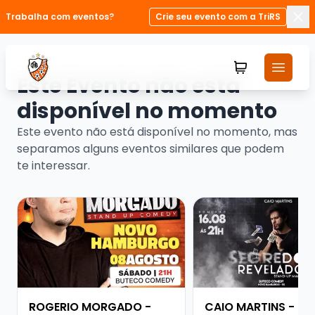
Trabalha com eventos?
Crie seu evento com a TriRS
Fec
Este Evento não está
disponível no momento
Este evento não está disponível no momento, mas
separamos alguns eventos similares que podem
te interessar.
Veja mais sobre ROGERIO MORGADO - SHOW SOLO
Veja mais sobre CAI
ROGERIO MORGADO -
CAIO MARTINS -