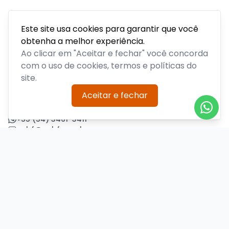
Este site usa cookies para garantir que você
obtenha a melhor experiência.
Acompanhe todas as notícias sobre o time, venda de
ingressos, serviços aos sócios, serviços aos torcedores e
Ao clicar em "Aceitar e fechar" você concorda
informações sobre o clube.
com o uso de cookies, termos e políticas do
site.
PLATAFORMA POR
Aceitar e fechar
Precisa de ajuda?
+55 (54) 3461-3411
acbf@acbf.com.br
Central de Ajuda
Informações
Sobre nós
Política de Privacidade
Termos de Uso
Minha conta