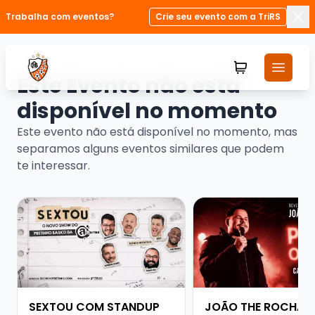
Trabalha com eventos?
Crie seu evento com a TriRS
Fec
Este Evento não está
disponível no momento
Este evento não está disponível no momento, mas
separamos alguns eventos similares que podem
te interessar.
Veja mais sobre SEXTOU COM STANDUP DO PRETINHO
Veja mais sobre JOÃ
SEXTOU COM STANDUP
JOÃO THE ROCHA -