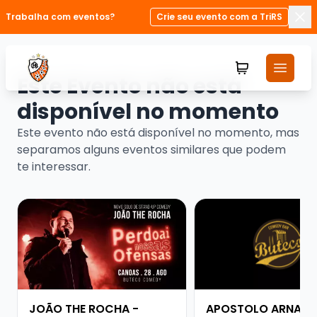
Trabalha com eventos?
Crie seu evento com a TriRS
Fec
Este Evento não está
disponível no momento
Este evento não está disponível no momento, mas
separamos alguns eventos similares que podem
te interessar.
Veja mais sobre JOÃO THE ROCHA - SHOW SOLO
Veja mais sobre APO
JOÃO THE ROCHA -
APOSTOLO ARNALD