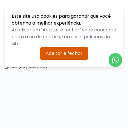
Este site usa cookies para garantir que você
obtenha a melhor experiência.
Acompanhe todas as notícias sobre o time, venda de
ingressos, serviços aos sócios, serviços aos torcedores e
Ao clicar em "Aceitar e fechar" você concorda
informações sobre o clube.
com o uso de cookies, termos e políticas do
site.
PLATAFORMA POR
Aceitar e fechar
Precisa de ajuda?
+55 (54) 3461-3411
acbf@acbf.com.br
Central de Ajuda
Informações
Sobre nós
Política de Privacidade
Termos de Uso
Minha conta