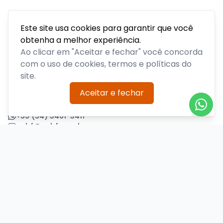
Este site usa cookies para garantir que você
obtenha a melhor experiência.
Acompanhe todas as notícias sobre o time, venda de
ingressos, serviços aos sócios, serviços aos torcedores e
Ao clicar em "Aceitar e fechar" você concorda
informações sobre o clube.
com o uso de cookies, termos e políticas do
site.
PLATAFORMA POR
Aceitar e fechar
Precisa de ajuda?
+55 (54) 3461-3411
acbf@acbf.com.br
Central de Ajuda
Informações
Sobre nós
Política de Privacidade
Termos de Uso
Minha conta