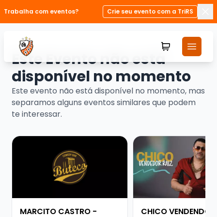
Trabalha com eventos?
Crie seu evento com a TriRS
Fec
Este Evento não está
disponível no momento
Este evento não está disponível no momento, mas
separamos alguns eventos similares que podem
te interessar.
Veja mais sobre MARCITO CASTRO - STANDUP COME
Veja mais sobre CHI
MARCITO CASTRO -
CHICO VENDENDO R