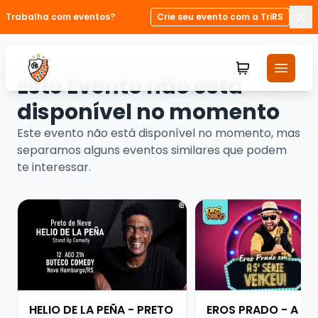
Trabalha com eventos?
Crie seu evento com a TriRS
Fec
Este Evento não está
disponível no momento
Este evento não está disponível no momento, mas
separamos alguns eventos similares que podem
te interessar.
Veja mais sobre HELIO DE LA PEÑA - PRETO DE NEVE
Veja mais sobre EROS
HELIO DE LA PEÑA - PRETO
EROS PRADO - A QU