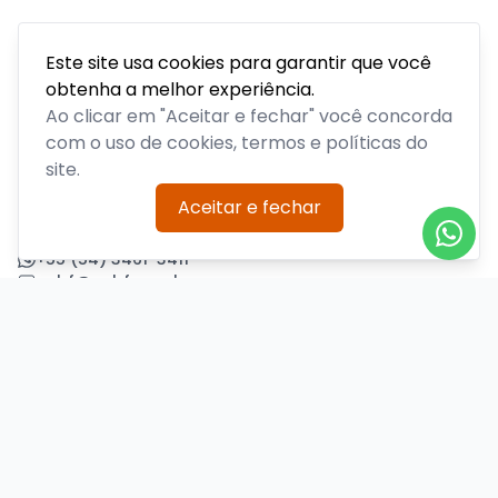
Este site usa cookies para garantir que você
obtenha a melhor experiência.
Acompanhe todas as notícias sobre o time, venda de
ingressos, serviços aos sócios, serviços aos torcedores e
Ao clicar em "Aceitar e fechar" você concorda
informações sobre o clube.
com o uso de cookies, termos e políticas do
site.
PLATAFORMA POR
Aceitar e fechar
Precisa de ajuda?
+55 (54) 3461-3411
acbf@acbf.com.br
Central de Ajuda
Informações
Sobre nós
Política de Privacidade
Termos de Uso
Minha conta