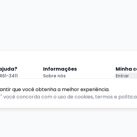
 ajuda?
Informações
Minha c
461-3411
Sobre nós
Entrar
.com.br
Política de Privacidade
Criar Con
 Ajuda
Termos de Uso
rantir que você obtenha a melhor experiência.
r" você concorda com o uso de cookies, termos e políticas