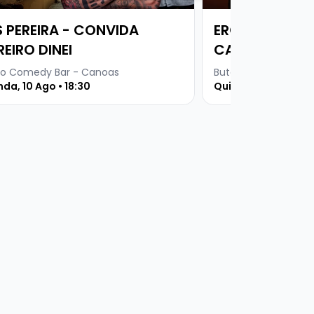
S PEREIRA - CONVIDA
EROS PRADO - 
REIRO DINEI
CASADO
o Comedy Bar - Canoas
Buteco Comedy Bar
da, 10 Ago • 18:30
Quinta, 13 Ago • 19 