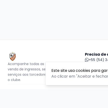
Precisa de
+55 (54) 3
Acompanhe todas as notícias sobre o time,
acbf@acbf
venda de ingressos, serviços aos sócios,
Central de
Este site usa cookies para ga
serviços aos torcedores e informações sobre
Ao clicar em "Aceitar e fecha
o clube.
PLATAFORMA POR