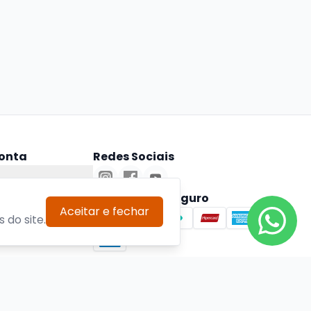
onta
Redes Sociais
ta
Pagamento Seguro
Aceitar e fechar
 do site.