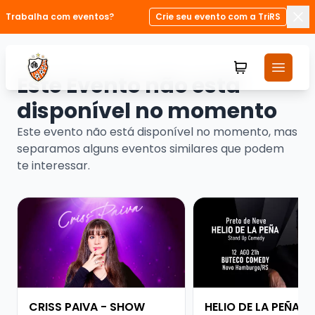
Trabalha com eventos?
Crie seu evento com a TriRS
Fec
Este Evento não está
disponível no momento
Este evento não está disponível no momento, mas
separamos alguns eventos similares que podem
te interessar.
Veja mais sobre CRISS PAIVA - SHOW SOLO
Veja mais sobre HELI
CRISS PAIVA - SHOW
HELIO DE LA PEÑA -