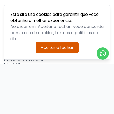
Este site usa cookies para garantir que você
obtenha a melhor experiência.
Acompanhe todas as notícias sobre o time, venda de
ingressos, serviços aos sócios, serviços aos torcedores e
Ao clicar em "Aceitar e fechar" você concorda
informações sobre o clube.
com o uso de cookies, termos e políticas do
site.
PLATAFORMA POR
Aceitar e fechar
Precisa de ajuda?
+55 (54) 3461-3411
acbf@acbf.com.br
Central de Ajuda
Informações
Sobre nós
Política de Privacidade
Termos de Uso
Minha conta