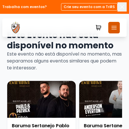
Trabalha com eventos?
Crie seu evento com a TriRS
Fec
Este Evento não está
disponível no momento
Este evento não está disponível no momento, mas
separamos alguns eventos similares que podem
te interessar.
Veja mais sobre Baruma Sertanejo Pablo e Patrick + D
Veja mais sobre Barum
Baruma Sertanejo Pablo
Baruma Sertanejo