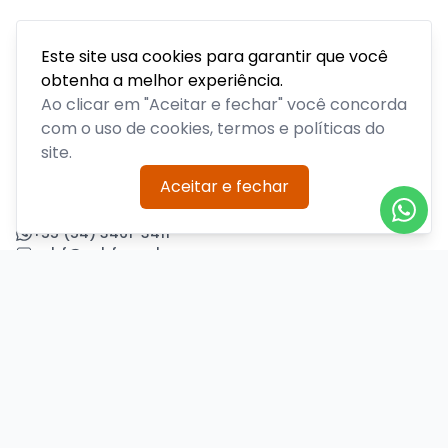
Este site usa cookies para garantir que você
obtenha a melhor experiência.
Acompanhe todas as notícias sobre o time, venda de
ingressos, serviços aos sócios, serviços aos torcedores e
Ao clicar em "Aceitar e fechar" você concorda
informações sobre o clube.
com o uso de cookies, termos e políticas do
site.
PLATAFORMA POR
Aceitar e fechar
Precisa de ajuda?
+55 (54) 3461-3411
acbf@acbf.com.br
Central de Ajuda
Informações
Sobre nós
Política de Privacidade
Termos de Uso
Minha conta