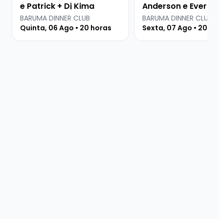
e Patrick + Dj Kima
Anderson e Everton
Martins
BARUMA DINNER CLUB
BARUMA DINNER CLUB
Quinta, 06 Ago • 20 horas
Sexta, 07 Ago • 20 ho