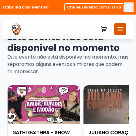
Trabalha com eventos?
Crie seu evento com a TriRS
Fec
Este Evento não está
disponível no momento
Este evento não está disponível no momento, mas
separamos alguns eventos similares que podem
te interessar.
Veja mais sobre NATHI GAITEIRA - SHOW SOLO
Veja mais sobre JU
NATHI GAITEIRA - SHOW
JULIANO CORAÇÃO