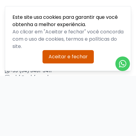
Este site usa cookies para garantir que você
obtenha a melhor experiência.
Acompanhe todas as notícias sobre o time, venda de
ingressos, serviços aos sócios, serviços aos torcedores e
Ao clicar em "Aceitar e fechar" você concorda
informações sobre o clube.
com o uso de cookies, termos e políticas do
site.
PLATAFORMA POR
Aceitar e fechar
Precisa de ajuda?
+55 (54) 3461-3411
acbf@acbf.com.br
Central de Ajuda
Informações
Sobre nós
Política de Privacidade
Termos de Uso
Minha conta