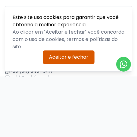
Este site usa cookies para garantir que você
obtenha a melhor experiência.
Acompanhe todas as notícias sobre o time, venda de
ingressos, serviços aos sócios, serviços aos torcedores e
Ao clicar em "Aceitar e fechar" você concorda
informações sobre o clube.
com o uso de cookies, termos e políticas do
site.
PLATAFORMA POR
Aceitar e fechar
Precisa de ajuda?
+55 (54) 3461-3411
acbf@acbf.com.br
Central de Ajuda
Informações
Sobre nós
Política de Privacidade
Termos de Uso
Minha conta