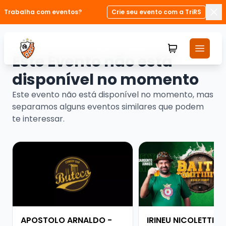
Trabalha com eventos?
Crie seu evento com a TriRS
Fec
Este Evento não está
disponível no momento
Este evento não está disponível no momento, mas
separamos alguns eventos similares que podem
te interessar.
Veja mais sobre APOSTOLO ARNALDO - PESADO DEMA
Veja mais sobre IRINE
APOSTOLO ARNALDO -
IRINEU NICOLETTI