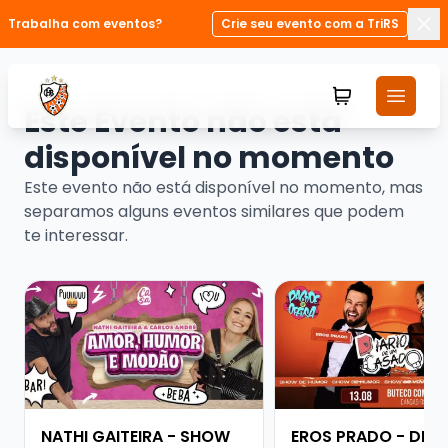
Trabalha com eventos?
Crie seu evento com a TriRS
Fec
Este Evento não está
disponível no momento
Este evento não está disponível no momento, mas
separamos alguns eventos similares que podem
te interessar.
Veja mais sobre NATHI GAITEIRA - SHOW SOLO
Veja mais sobre ERO
NATHI GAITEIRA - SHOW
EROS PRADO - DIÁR