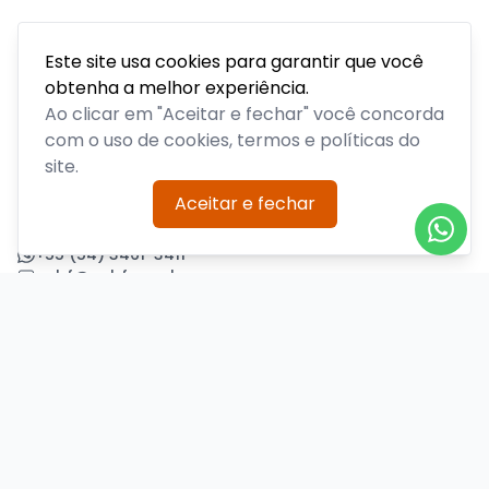
Este site usa cookies para garantir que você
obtenha a melhor experiência.
Acompanhe todas as notícias sobre o time, venda de
ingressos, serviços aos sócios, serviços aos torcedores e
Ao clicar em "Aceitar e fechar" você concorda
informações sobre o clube.
com o uso de cookies, termos e políticas do
site.
PLATAFORMA POR
Aceitar e fechar
Precisa de ajuda?
+55 (54) 3461-3411
acbf@acbf.com.br
Central de Ajuda
Informações
Sobre nós
Política de Privacidade
Termos de Uso
Minha conta